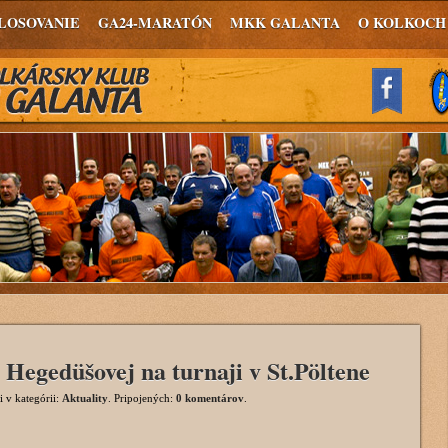
LOSOVANIE
GA24-MARATÓN
MKK GALANTA
O KOLKOCH
 Hegedüšovej na turnaji v St.Pöltene
i
v kategórii:
Aktuality
. Pripojených:
0 komentárov
.