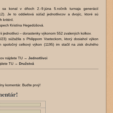
sa konal v dňoch 2.-9.júna 5.ročník turnaja generácií
12). Je to oddielová súťaž jednotlivcov a dvojíc, ktoré sú
kritérií.
spech Kristína Hegedüšová.
órii jednotlivci – dorastenky výkonom 552 zvalených kolkov.
U23) súžažila s Philippom Vseteckom, ktorý dosiahol výkon
h spoločný celkový výkon (1195) im stačil na zisk druhého
vcov nájdete TU →
Jednotlivci
ájdete TU →
Družstvá
adny komentár. Buďte prvý!
mentár!