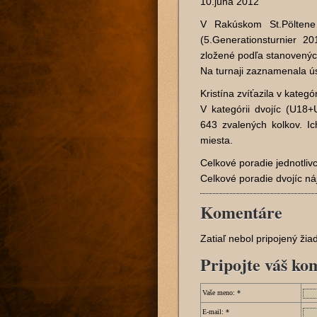
10.júna 2012
V Rakúskom St.Pöltene 
(5.Generationsturnier 20
zložené podľa stanovených 
Na turnaji zaznamenala ú
Kristína zvíťazila v kateg
V kategórii dvojíc (U18+
643 zvalených kolkov. Ic
miesta.
Celkové poradie jednotli
Celkové poradie dvojíc n
Komentáre
Zatiaľ nebol pripojený ži
Pripojte váš ko
Vaše meno:
*
E-mail:
*