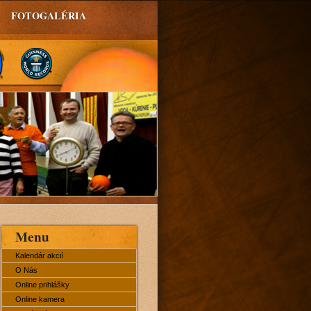
FOTOGALÉRIA
Menu
Kalendár akcií
O Nás
Online prihlášky
Online kamera