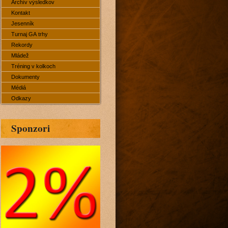
Archív výsledkov
Kontakt
Jesenník
Turnaj GA trhy
Rekordy
Mládež
Tréning v kolkoch
Dokumenty
Médiá
Odkazy
Sponzori