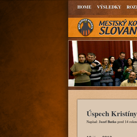
HOME
VÝSLEDKY
ROZ
Úspech Kristíny
Napísal:
Jozef Butko
pred 14 rokm