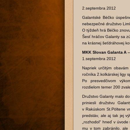
2.septembra 2012
Galantské Béčko úspešne
nebezpečné družstvo Limba
O týždeň hrá Béčko znovu
Šesť hráčov Galanty sa zú
na krásnej šeťdráhovej kol
MKK Slovan Galanta A – 
1.septembra 2012
Napriek určitým obavám 
ročníka 2.kolkárskej ligy
Po presvedčivom výkon
rozdielom temer 200 zval
Družstvo Galanty malo do
priniesli družstvu Gal
v Rakúskom St.Pöltene vr
predstáv, ale aj tak jej
„rozhodol“ hneď v úvode 
mu v tom zabránilo, ale