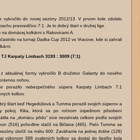
 vykročilo do novej sezóny 2012/13. V prvom kole zdolalo
chu presvedčivo 7:1. Je to dobrý štart v druhej lige.
 na domácej kolkárni s Rakovicami A.
častnilo na turnaji Dadka Cup 2012 vo Vracove, kde si zahrali
kárni.
TJ Karpaty Limbach 3193 : 3009 (7:1)
z aktuálnej formy vykročilo B družstvo Galanty do nového
 správnou nohou.
e porazilo nebezpečného súpera Karpaty Limbach 7:1
ených kolkov.
brý štart keď Hegedüšová a Tumma porazili svojich súperov a
anty pokoj. Kika, ktorá sa po ročnom úspešnom pôsobení
átila na „domácu pôdu“ síce nezahrala celkom podľa svojich
 výkon (516) pohodlne stačil na Bičiana (465). Paťo Tumma sa
sezóny útočiť na métu 600. Zaváhanie na jednej dráhe (128)
 aj výkonom 588 zvalených kolkov sa dostal do šesťky kola