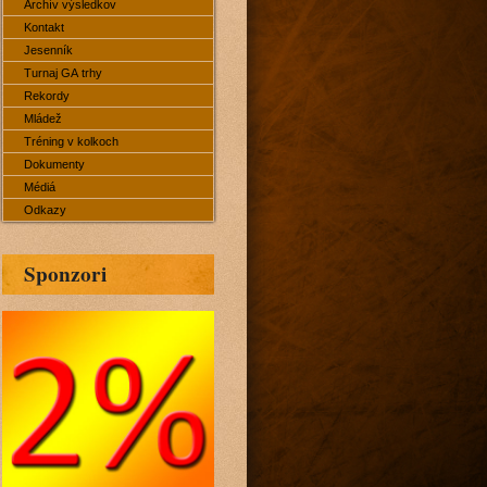
Archív výsledkov
Kontakt
Jesenník
Turnaj GA trhy
Rekordy
Mládež
Tréning v kolkoch
Dokumenty
Médiá
Odkazy
Sponzori