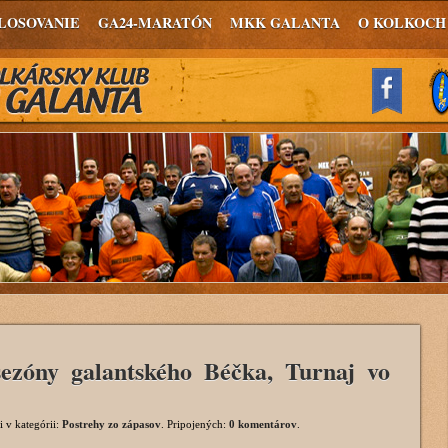
LOSOVANIE
GA24-MARATÓN
MKK GALANTA
O KOLKOCH
ezóny galantského Béčka, Turnaj vo
i
v kategórii:
Postrehy zo zápasov
. Pripojených:
0 komentárov
.