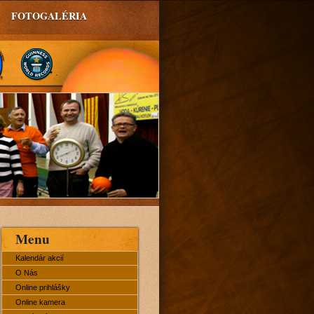
FOTOGALÉRIA
Menu
Kalendár akcií
O Nás
Online prihlášky
Online kamera