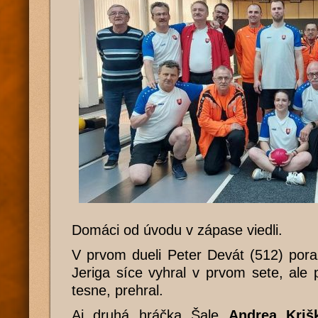
Domáci od úvodu v zápase viedli.
V prvom dueli Peter Devát (512) poraz
Jeriga síce vyhral v prvom sete, ale p
tesne, prehral.
Aj druhá hráčka Šale
Andrea Kriš