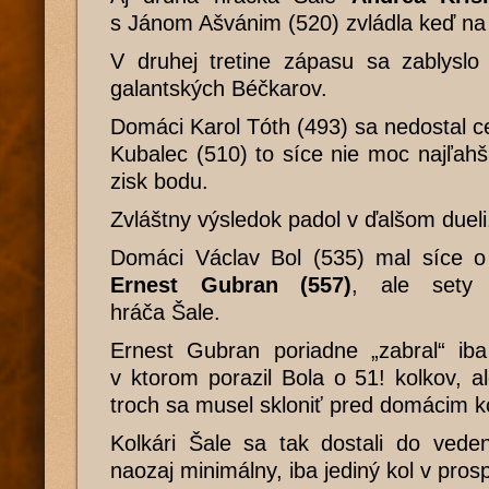
s Jánom Ašvánim (520) zvládla keď na 
V druhej tretine zápasu sa zablyslo
galantských Béčkarov.
Domáci Karol Tóth (493) sa nedostal c
Kubalec (510) to síce nie moc najľahši
zisk bodu.
Zvláštny výsledok padol v ďalšom dueli
Domáci Václav Bol (535) mal síce o
Ernest Gubran (557)
, ale sety 
hráča Šale.
Ernest Gubran poriadne „zabral“ iba
v ktorom porazil Bola o 51! kolkov, a
troch sa musel skloniť pred domácim k
Kolkári Šale sa tak dostali do veden
naozaj minimálny, iba jediný kol v pro