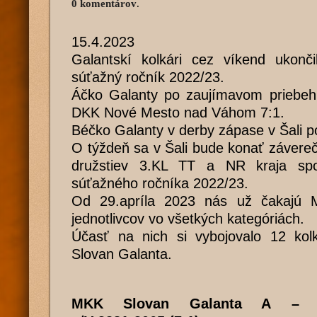
0 komentárov
.
15.4.2023
Galantskí kolkári cez víkend ukonči
súťažný ročník 2022/23.
Áčko Galanty po zaujímavom priebehu
DKK Nové Mesto nad Váhom 7:1.
Béčko Galanty v derby zápase v Šali po
O týždeň sa v Šali bude konať závereč
družstiev 3.KL TT a NR kraja sp
súťažného ročníka 2022/23.
Od 29.apríla 2023 nás už čakajú M
jednotlivcov vo všetkých kategóriách.
Účasť na nich si vybojovalo 12 ko
Slovan Galanta.
MKK Slovan Galanta A – 