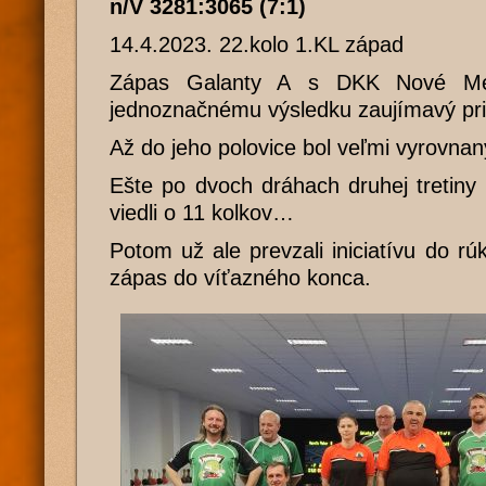
n/V 3281:3065 (7:1)
14.4.2023. 22.kolo 1.KL západ
Zápas Galanty A s DKK Nové Mes
jednoznačnému výsledku zaujímavý pr
Až do jeho polovice bol veľmi vyrovnan
Ešte po dvoch dráhach druhej tretiny
viedli o 11 kolkov…
Potom už ale prevzali iniciatívu do r
zápas do víťazného konca.