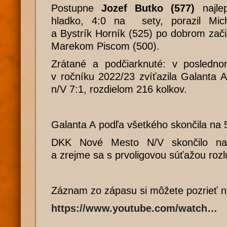
Postupne
Jozef Butko (577)
najle
hladko, 4:0 na sety, porazil Mic
a Bystrík Horník (525) po dobrom zač
Marekom Piscom (500).
Zrátané a podčiarknuté: v posledn
v ročníku 2022/23 zvíťazila Galanta
n/V 7:1, rozdielom 216 kolkov.
Galanta A podľa všetkého skončila na 
DKK Nové Mesto N/V skončilo na 
a zrejme sa s prvoligovou súťažou rozl
Záznam zo zápasu si môžete pozrieť n
https://www.youtube.com/watch…