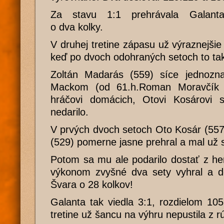
Za stavu 1:1 prehrávala Gala
o dva kolky.
V druhej tretine zápasu už výraznejšie
keď po dvoch odohraných setoch to tak
Zoltán Madarás (559) síce jednozn
Mackom (od 61.h.Roman Moravčík 
hráčovi domácich, Otovi Kosárovi 
nedarilo.
V prvých dvoch setoch Oto Kosár (55
(529) pomerne jasne prehral a mal už s
Potom sa mu ale podarilo dostať z h
výkonom zvyšné dva sety vyhral a do
Švara o 28 kolkov!
Galanta tak viedla 3:1, rozdielom 10
tretine už šancu na výhru nepustila z r