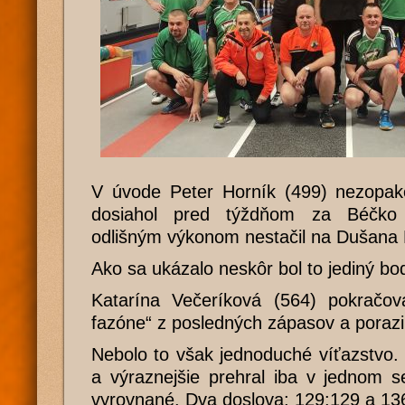
V úvode Peter Horník (499) nezopako
dosiahol pred týždňom za Béčko 
odlišným výkonom nestačil na Dušana B
Ako sa ukázalo neskôr bol to jediný bod
Katarína Večeríková (564) pokračova
fazóne“ z posledných zápasov a poraz
Nebolo to však jednoduché víťazstvo. 
a výraznejšie prehral iba v jednom s
vyrovnané. Dva doslova: 129:129 a 13