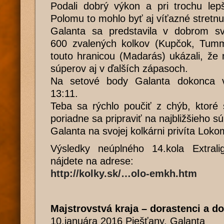
Podali dobrý výkon a pri trochu le
Polomu to mohlo byť aj víťazné stretnu
Galanta sa predstavila v dobrom s
600 zvalených kolkov (Kupčok, Tum
touto hranicou (Madarás) ukázali, že
súperov aj v ďalších zápasoch.
Na setové body Galanta dokonca v 
13:11.
Teba sa rýchlo poučiť z chýb, ktoré 
poriadne sa pripraviť na najbližšieho s
Galanta na svojej kolkárni privíta Loko
Výsledky neúplného 14.kola Extrali
nájdete na adrese:
http://kolky.sk/…olo-emkh.htm
Majstrovstvá kraja – dorastenci a d
10.januára 2016 Piešťany, Galanta