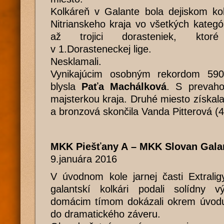
Kolkáreň v Galante bola dejiskom kol
Nitrianskeho kraja vo všetkých kategó
až trojici dorasteniek, ktor
v 1.Dorasteneckej lige.
Nesklamali.
Vynikajúcim osobným rekordom 590
blysla
Paťa Machálková
. S prevaho
majsterkou kraja. Druhé miesto získa
a bronzová skončila Vanda Pitterová (4
MKK Piešťany A – MKK Slovan Galan
9.januára 2016
V úvodnom kole jarnej časti Extrali
galantskí kolkári podali solídny 
domácim tímom dokázali okrem úvodu
do dramatického záveru.