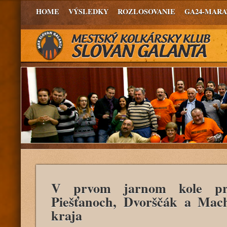
HOME
VÝSLEDKY
ROZLOSOVANIE
GA24-MAR
V prvom jarnom kole pr
Piešťanoch, Dvorščák a Mac
kraja