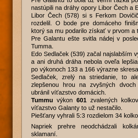
Pre Galantu to bola už veľmi ťažká p
nastúpili na dráhy opory Libor Čech a 
Libor Čech (578) si s Ferkom Doviči
rozdelil. O bode pre domáceho finiš
ktorý sa mu podarilo získať v prvom a 
Pre Galantu ešte svitla nádej v posl
Tumma.
Edo Sedlaček (539) začal najslabším v
a ani druhá dráha nebola oveľa lepš
po výkonoch 133 a 166 výrazne skresa
Sedlaček, zrelý na striedanie, to a
zlepšenou hrou na zvyšných dvoch
ubránil víťazstvo domácich.
Tummu
výkon
601
zvalených kolkov 
víťazstvo Galanty to už nestačilo.
Piešťany vyhrali 5:3 rozdielom 34 kolko
Napriek prehre neodchádzali kolká
sklamaní.