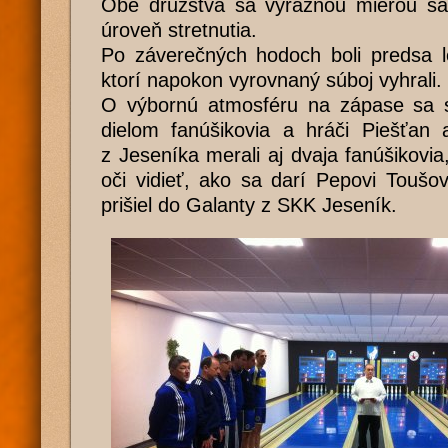
Obe družstvá sa výraznou mierou sa p
úroveň stretnutia.
Po záverečných hodoch boli predsa l
ktorí napokon vyrovnaný súboj vyhrali.
O výbornú atmosféru na zápase sa s
dielom fanúšikovia a hráči Piešťan 
z Jeseníka merali aj dvaja fanúšikovia,
oči vidieť, ako sa darí Pepovi Toušo
prišiel do Galanty z SKK Jeseník.