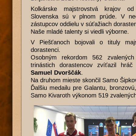
Kolkárske majstrovstvá krajov 
Slovenska sú v plnom prúde. V ne
zástupcov oddielu v súťažiach doraste
Naše mladé talenty si viedli výborne.
V Piešťanoch bojovali o tituly maj
dorastenci.
Osobným rekordom 562 zvalených 
trinástich dorastencov zvíťazil hr
Samuel Dvorščák
.
Na druhom mieste skončil Samo Šipko
Ďalšiu medailu pre Galantu, bronzovú, 
Samo Kivaroth výkonom 519 zvalených