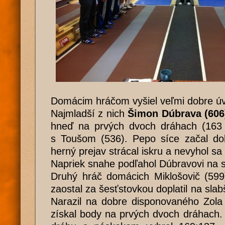
Domácim hráčom vyšiel veľmi dobre úvo
Najmladší z nich
Šimon Dúbrava (606
hneď na prvých dvoch dráhach (163 
s Toušom (536). Pepo síce začal dob
herný prejav strácal iskru a nevyhol s
Napriek snahe podľahol Dúbravovi na s
Druhý hráč domácich Miklošovič (599)
zaostal za šesťstovkou doplatil na sla
Narazil na dobre disponovaného Zola
získal body na prvých dvoch dráhach. A