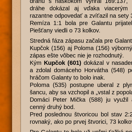
dráhu s náskokom vyhral 169:137, 
dráhe dokázal aj vďaka viacerým 
razantne odpovedať a zvíťazil na sety 
Remíza 1:1 bola pre Galantu prijateľ
Piešťany viedli o 73 kolkov.
Stredná fáza zápasu začala pre Galant
Kupčok (156) aj Poloma (156) výborn
zápas ešte vôbec nie je rozhodnutý.
Kým
Kupčok (601)
dokázal v nasade
a zdolal domáceho Horvátha (548) p
hráčom Galanty to bolo inak.
Poloma (535) postupne uberal z plyn
šancu, aby sa vzchopil a „vstal z popol
Domáci Peter Mička (588) ju využil 
cenný druhý bod.
Pred poslednou štvoricou bol stav 2:
rovnaký, ako po prvej štvorici, 73 kolko