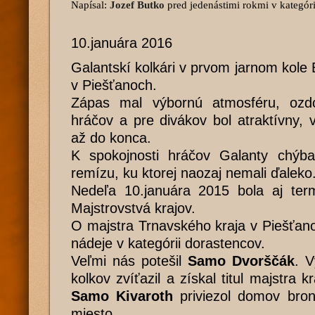
Napísal:
Jozef Butko
pred jedenástimi rokmi
v kategóri
10.januára 2016
Galantskí kolkári v prvom jarnom kole 
v Piešťanoch.
Zápas mal výbornú atmosféru, ozdo
hráčov a pre divákov bol atraktívny,
až do konca.
K spokojnosti hráčov Galanty chýb
remízu, ku ktorej naozaj nemali ďaleko
Nedeľa 10.januára 2015 bola aj term
Majstrovstvá krajov.
O majstra Trnavského kraja v Piešťan
nádeje v kategórii dorastencov.
Veľmi nás potešil
Samo Dvorščák
. 
kolkov zvíťazil a získal titul majstra k
Samo Kivaroth
priviezol domov bron
miesto.