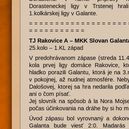
Dorasteneckej ligy v Trstenej hrali
1.kolkárskej ligy v Galante.
= = = = = = = = = = = = = = = = = = = 
= = = = = = = = = = =
TJ Rakovice A – MKK Slovan Galanta
25.kolo – 1.KL západ
V predohrávanom zápase (streda 11.4
kola prvej ligy domáce Rakovice, kt
hladko porazili Galantu, ktorá je na 3
v pokojnej, až nudnej atmosfére. Ne
Dalošovej, ktorej sa hra nedarila podľ
ani o čom písať.
Jej slovník na spôsob à la Nora Mojse
počas účinkovania na dráhe by si ho m
Úvod zápasu bol vyrovnaný a dokonc
Galanta bude viesť 2:0. Madarás 