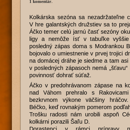
1 komentár
.
Kolkárska sezóna sa nezadržateľne c
V hre galantských družstiev sa to prej
Áčko temer celú jarnú časť sezóny okup
ligy a nemôže ísť v tabuľke vyšši
posledný zápas doma s Modrankou B a
bojovalo o umiestnenie v prvej trojici d
na domácej dráhe je siedme a tam asi a
v posledných zápasoch nemá „šťavu“ 
povinnosť dohrať súťaž.
Áčko v predohrávanom zápase na ko
nad Váhom prehralo s Rakovicam
bezkrvnom výkone väčšiny hráčov
Béčko, keď rovnakým pomerom podľah
Trošku radosti nám urobili aspoň Céč
kolkárni porazili Šaľu D.
Dorastenci v rámci prípravy n