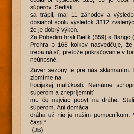
súperov. Sedlák
sa trápil, mal 11 záhodov a výsledo
dosiahol spolu výsledok 3312 zvalenýc
že je dobrý výkon.
Za Pobedim hrali Bielik (559) a Bango 
Prehra o 168 kolkov nasvedčuje, že 
treba nájsť, pretože pokračovanie v to
neúnosné.
Zaver sezóny je pre nás sklamaním. 
zlomíme na
hocijakej maličkosti. Nemáme scho
súperom a znepríjemniť
mu čo najviac pobyt na dráhe. Sta
súperom. Ani domáca
dráha už nie je našim pomocníkom. V
časti.“
(JB)