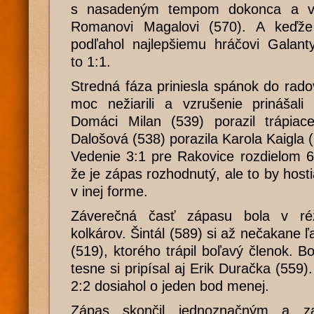
s nasadeným tempom dokonca a v 
Romanovi Magalovi (570). A keďž
podľahol najlepšiemu hráčovi Galant
to 1:1.
Stredná fáza priniesla spánok do radov
moc nežiarili a vzrušenie prinášali
Domáci Milan (539) porazil trápia
Dalošová (538) porazila Karola Kaigla 
Vedenie 3:1 pre Rakovice rozdielom 
že je zápas rozhodnutý, ale to by host
v inej forme.
Záverečná časť zápasu bola v ré
kolkárov. Šintál (589) si až nečakane
(519), ktorého trápil boľavý členok. B
tesne si pripísal aj Erik Duračka (559)
2:2 dosiahol o jeden bod menej.
Zápas skončil jednoznačným a za