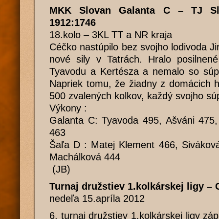
MKK Slovan Galanta C – TJ Sl
1912:1746
18.kolo – 3KL TT a NR kraja
Céčko nastúpilo bez svojho lodivoda Ji
nové sily v Tatrách. Hralo posilnen
Tyavodu a Kertésza a nemalo so súp
Napriek tomu, že žiadny z domácich 
500 zvalených kolkov, každý svojho súp
Výkony :
Galanta C: Tyavoda 495, Ašváni 475,
463
Šaľa D : Matej Klement 466, Sivákov
Machálková 444
(JB)
Turnaj družstiev 1.kolkárskej ligy –
nedeľa 15.apríla 2012
6. turnaj družstiev 1.kolkárskej ligy zá