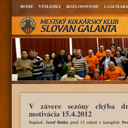
HOME
VÝSLEDKY
ROZLOSOVANIE
GA24-MAR
V závere sezóny chýba dr
motivácia 15.4.2012
Napísal:
Jozef Butko
pred 15 rokmi
v kategórii:
Po