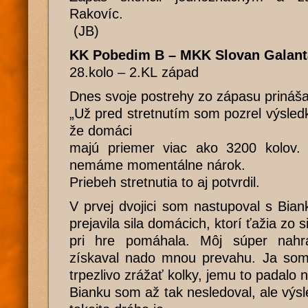
Rakovíc.
(JB)
KK Pobedim B – MKK Slovan Galanta
28.kolo – 2.KL západ
Dnes svoje postrehy zo zápasu prináša
„Už pred stretnutím som pozrel výsled
že domáci
majú priemer viac ako 3200 kolov. 
nemáme momentálne nárok.
Priebeh stretnutia to aj potvrdil.
V prvej dvojici som nastupoval s Bi
prejavila sila domácich, ktorí ťažia zo 
pri hre pomáhala. Môj súper nahra
získaval nado mnou prevahu. Ja so
trpezlivo zrážať kolky, jemu to padalo 
Bianku som až tak nesledoval, ale výs