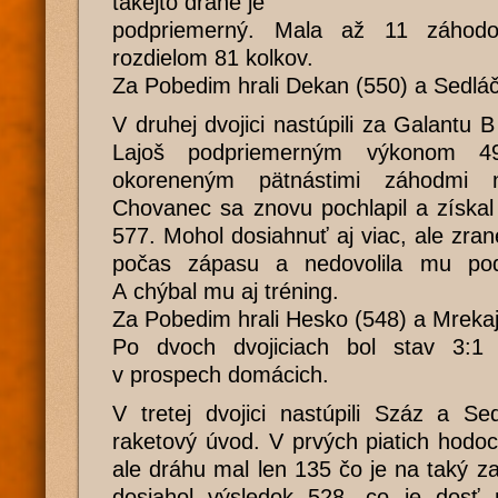
takejto dráhe je
podpriemerný. Mala až 11 záhodo
rozdielom 81 kolkov.
Za Pobedim hrali Dekan (550) a Sedlá
V druhej dvojici nastúpili za Galantu
Lajoš podpriemerným výkonom 49
okoreneným pätnástimi záhodmi n
Chovanec sa znovu pochlapil a získa
577. Mohol dosiahnuť aj viac, ale zr
počas zápasu a nedovolila mu po
A chýbal mu aj tréning.
Za Pobedim hrali Hesko (548) a Mrekaj
Po dvoch dvojiciach bol stav 3:1 
v prospech domácich.
V tretej dvojici nastúpili Száz a S
raketový úvod. V prvých piatich hodo
ale dráhu mal len 135 čo je na taký z
dosiahol výsledok 528, co je dosť