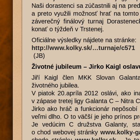
Naši dorastenci sa zúčastnili aj na pred
a preto využili možnosť hrať na tomto 
záverečný finálový turnaj Dorastenec
konať o týždeň v Trstenej.
Oficiálne výsledky nájdete na stránke:
http://www.kolky.sk/…turnaje/c571
(JB)
Životné jubileum – Jirko Kaigl osla
Jiří Kaigl člen MKK Slovan Galant
životného jubilea.
V piatok 20.apríla 2012 oslávi, ako in
v zápase tretej ligy Galanta C – Nitra 
Jirko ako hráč a funkcionár nepôsob
veľmi dlho. O to väčší je jeho prínos pr
Je vedúcim C družstva Galanty, st
o chod webovej stránky
www.kolky-ga