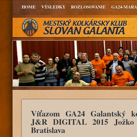
HOME
VÝSLEDKY
ROZLOSOVANIE
GA24-MAR
Víťazom GA24 Galantský ko
J&R DIGITAL 2015 Jožko 
Bratislava