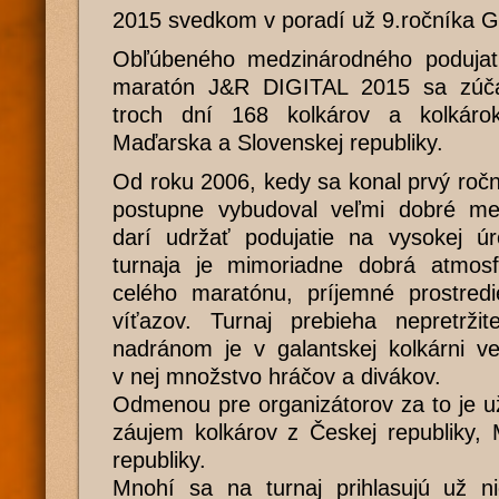
2015 svedkom v poradí už 9.ročníka G
Obľúbeného medzinárodného podujati
maratón J&R DIGITAL 2015 sa zúčas
troch dní 168 kolkárov a kolkárok
Maďarska a Slovenskej republiky.
Od roku 2006, kedy sa konal prvý ročn
postupne vybudoval veľmi dobré me
darí udržať podujatie na vysokej úr
turnaja je mimoriadne dobrá atmosf
celého maratónu, príjemné prostredi
víťazov. Turnaj prebieha nepretrž
nadránom je v galantskej kolkárni ve
v nej množstvo hráčov a divákov.
Odmenou pre organizátorov za to je u
záujem kolkárov z Českej republiky,
republiky.
Mnohí sa na turnaj prihlasujú už n