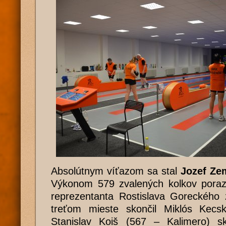
Absolútnym víťazom sa stal
Jozef Ze
Výkonom 579 zvalených kolkov porazi
reprezentanta Rostislava Goreckého 
treťom mieste skončil Miklós Kecs
Stanislav Koiš (567 – Kalimero) sk