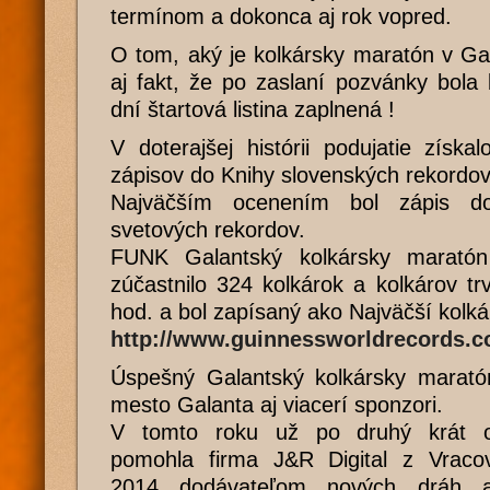
termínom a dokonca aj rok vopred.
O tom, aký je kolkársky maratón v Ga
aj fakt, že po zaslaní pozvánky bol
dní štartová listina zaplnená !
V doterajšej histórii podujatie získa
zápisov do Knihy slovenských rekordov
Najväčším ocenením bol zápis do
svetových rekordov.
FUNK Galantský kolkársky marató
zúčastnilo 324 kolkárok a kolkárov trv
hod. a bol zapísaný ako Najväčší kolká
http://www.guinnessworldrecords.
Úspešný Galantský kolkársky maratón
mesto Galanta aj viacerí sponzori.
V tomto roku už po druhý krát o
pomohla firma J&R Digital z Vraco
2014 dodávateľom nových dráh a 