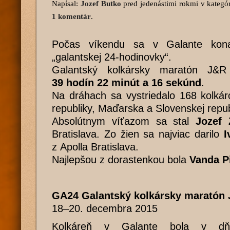
Napísal:
Jozef Butko
pred jedenástimi rokmi
v kategór
1 komentár
.
Počas víkendu sa v Galante konal
„galantskej 24-hodinovky“.
Galantský kolkársky maratón J&R
39 hodín 22 minút a 16 sekúnd
.
Na dráhach sa vystriedalo 168 kolkár
republiky, Maďarska a Slovenskej repub
Absolútnym víťazom sa stal
Jozef 
Bratislava. Zo žien sa najviac darilo
I
z Apolla Bratislava.
Najlepšou z dorastenkou bola
Vanda Pi
GA24 Galantský kolkársky maratón 
18–20. decembra 2015
Kolkáreň v Galante bola v dňo