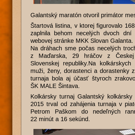
Galantský maratón otvoril primátor me
Štartová listina, v ktorej figurovalo 16
zaplnila behom necelých dvoch dní 
webovej stránke MKK Slovan Galanta.
Na dráhach sme počas necelých troch 
z Maďarska, 29 hráčov z Českej
Slovenskej republiky.Na kolkárskych 
muži, ženy, dorastenci a dorastenky 
turnaja bola aj účasť štyroch zrakov
ŠK MALE Šintava.
Kolkársky turnaj Galantský kolkársk
2015 trval od zahájenia turnaja v pi
Petrom Paškom do nedeľných ran
22 minút a 16 sekúnd.