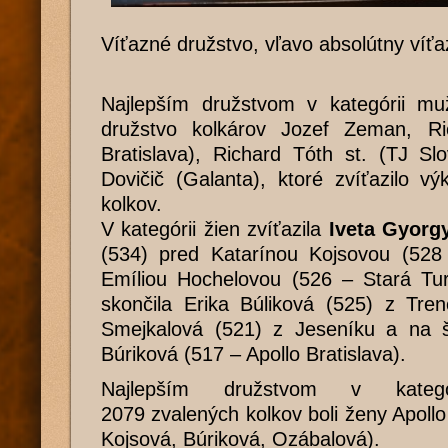
Víťazné družstvo, vľavo absolútny víť
Najlepším družstvom v kategórii m
družstvo kolkárov Jozef Zeman, Ri
Bratislava), Richard Tóth st. (TJ Sl
Dovičič (Galanta), ktoré zvíťazilo 
kolkov.
V kategórii žien zvíťazila
Iveta Gyorg
(534) pred Katarínou Kojsovou (528 
Emíliou Hochelovou (526 – Stará Tur
skončila Erika Búliková (525) z Tre
Smejkalová (521) z Jeseníku a na 
Búriková (517 – Apollo Bratislava).
Najlepším družstvom v kateg
2079 zvalených kolkov boli ženy Apollo
Kojsová, Búriková, Ozábalová).