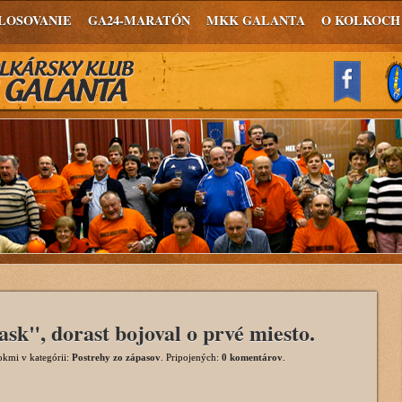
LOSOVANIE
GA24-MARATÓN
MKK GALANTA
O KOLKOCH
sk", dorast bojoval o prvé miesto.
rokmi
v kategórii:
Postrehy zo zápasov
. Pripojených:
0 komentárov
.