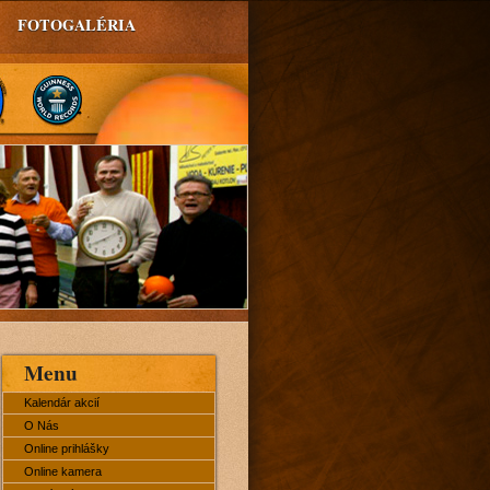
FOTOGALÉRIA
Menu
Kalendár akcií
O Nás
Online prihlášky
Online kamera