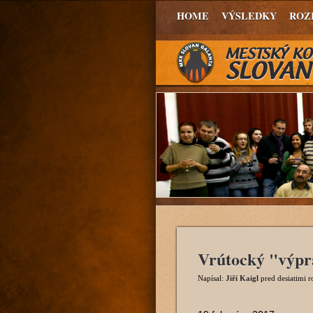
HOME
VÝSLEDKY
ROZ
Vrútocký "výpra
Napísal:
Jiří Kaigl
pred desiatimi 