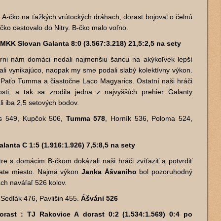
é A-čko na ťažkých vrútockých dráhach, dorast bojoval o čelnú
čko cestovalo do Nitry. B-čko malo voľno.
MKK Slovan Galanta 8:0 (3.567:3.218) 21,5:2,5 na sety
árni nám domáci nedali najmenšiu šancu na akýkoľvek lepší
ali vynikajúco, naopak my sme podali slabý kolektívny výkon.
n Paťo Tumma a čiastočne Laco Magyarics. Ostatní naši hráči
sti, a tak sa zrodila jedna z najvyšších prehier Galanty
li iba 2,5 setových bodov.
cs 549, Kupčok 506,
Tumma 578
, Horník 536, Poloma 524,
anta C 1:5 (1.916:1.926) 7,5:8,5 na sety
re s domácim B-čkom dokázali naši hráči zvíťaziť a potvrdiť
iate miesto. Najmä výkon
Janka Ášvaniho
bol pozoruhodný
h naváľaľ 526 kolov.
Sedlák 476, Pavlišin 455.
Ášváni 526
rast : TJ Rakovice A dorast 0:2 (1.534:1.569) 0:4 po