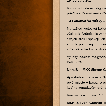
19.februára 2017
V sobotu hralo extraligov
priečku s Rakovicami a C-
TJ Lokomotíva Vrútky – 
Na ťažkej vrútockej kolk
výsledok. Vrútočania zahr
Svojou hrou uspokojil le
zahrali pod svoje možno
v Extralige, keď sme získa
Výkony našich: Magyari
Butko 525.
Nitra B – MKK Slovan Gal
Aj v druhom zápase v Nit
prvé miesto v baráži o p
keď na nepadavých dráhac
Výkony našich: Száz 469, 
MKK Slovan Galanta do