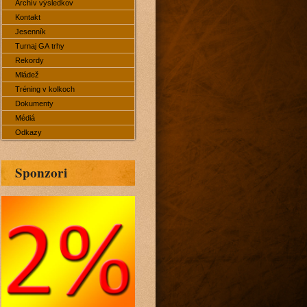
Archív výsledkov
Kontakt
Jesenník
Turnaj GA trhy
Rekordy
Mládež
Tréning v kolkoch
Dokumenty
Médiá
Odkazy
Sponzori