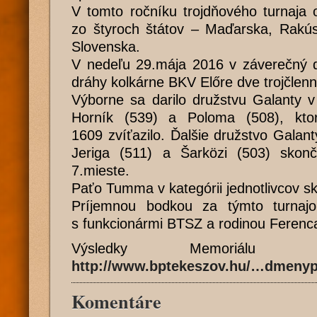
V tomto ročníku trojdňového turnaja o 
zo štyroch štátov – Maďarska, Rakús
Slovenska.
V nedeľu 29.mája 2016 v záverečný de
dráhy kolkárne BKV Előre dve trojčlenn
Výborne sa darilo družstvu Galanty 
Horník (539) a Poloma (508), kt
1609 zvíťazilo. Ďalšie družstvo Galant
Jeriga (511) a Šarközi (503) skon
7.mieste.
Paťo Tumma v kategórii jednotlivcov sk
Príjemnou bodkou za týmto turnaj
s funkcionármi BTSZ a rodinou Ferenc
Výsledky Memoriálu F
http://www.bptekeszov.hu/…dmenyp
Komentáre