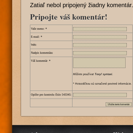
Zatiaľ nebol pripojený žiadny komentár
Pripojte váš komentár!
Vaše meno:
*
E-mail:
*
Web:
Nadpis komentára:
Váš komentár:
*
Môžete používat
Texy! syntaxi
.
* Hviezdičkou sú označené povinné informácie.
Opište pro kontrolu číslo
5
4
3
3
4
5
: