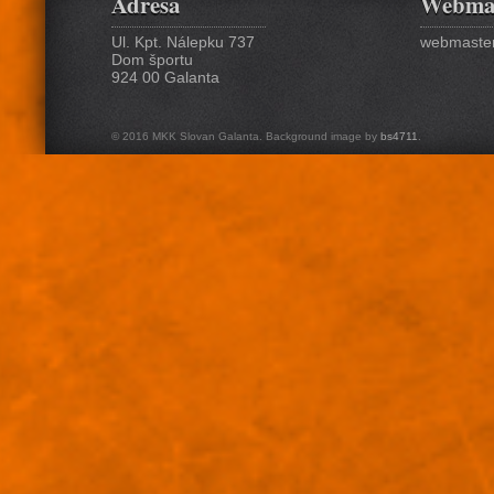
Adresa
Webma
Ul. Kpt. Nálepku 737
webmaster
Dom športu
924 00 Galanta
© 2016 MKK Slovan Galanta. Background image by
bs4711
.