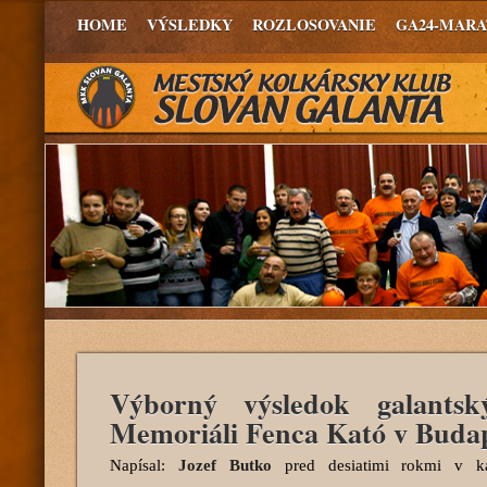
HOME
VÝSLEDKY
ROZLOSOVANIE
GA24-MAR
Výborný výsledok galantsk
Memoriáli Fenca Kató v Budap
Napísal:
Jozef Butko
pred desiatimi rokmi
v ka