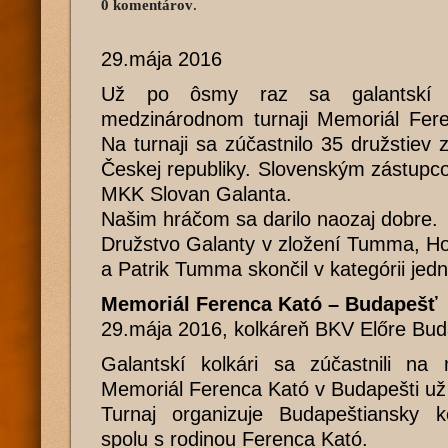
0 komentárov
.
29.mája 2016
Už po ôsmy raz sa galantskí ko
medzinárodnom turnaji Memoriál Fere
Na turnaji sa zúčastnilo 35 družstie
Českej republiky. Slovenským zástupcom
MKK Slovan Galanta.
Našim hráčom sa darilo naozaj dobre.
Družstvo Galanty v zložení Tumma, Ho
a Patrik Tumma skončil v kategórii jedn
Memoriál Ferenca Kató – Budapešť
29.mája 2016, kolkáreň BKV Előre Bu
Galantskí kolkári sa zúčastnili na 
Memoriál Ferenca Kató v Budapešti už
Turnaj organizuje Budapeštiansky 
spolu s rodinou Ferenca Kató.