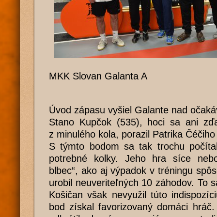
MKK Slovan Galanta A
Úvod zápasu vyšiel Galante nad očaká
Stano Kupčok (535), hoci sa ani zďal
z minulého kola, porazil Patrika Čéčiho
S týmto bodom sa tak trochu počítal
potrebné kolky. Jeho hra síce nebo
blbec“, ako aj výpadok v tréningu spôs
urobil neuveriteľných 10 záhodov. To 
Košičan však nevyužil túto indispozíc
bod získal favorizovaný domáci hráč.