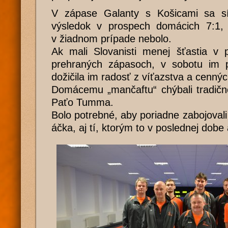
V zápase Galanty s Košicami sa sí
výsledok v prospech domácich 7:1, 
v žiadnom prípade nebolo.
Ak mali Slovanisti menej šťastia v 
prehraných zápasoch, v sobotu im p
dožičila im radosť z víťazstva a cenný
Domácemu „mančaftu“ chýbali tradičn
Paťo Tumma.
Bolo potrebné, aby poriadne zabojovali 
áčka, aj tí, ktorým to v poslednej dob