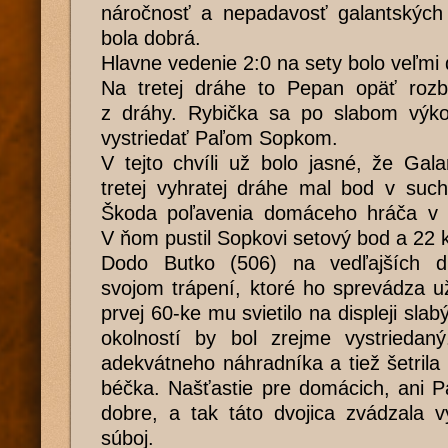
náročnosť a nepadavosť galantských 
bola dobrá.
Hlavne vedenie 2:0 na sety bolo veľmi d
Na tretej dráhe to Pepan opäť rozba
z dráhy. Rybička sa po slabom výk
vystriedať Paľom Sopkom.
V tejto chvíli už bolo jasné, že Gal
tretej vyhratej dráhe mal bod v such
Škoda poľavenia domáceho hráča v 
V ňom pustil Sopkovi setový bod a 22 k
Dodo Butko (506) na vedľajších d
svojom trápení, ktoré ho sprevádza u
prvej 60-ke mu svietilo na displeji sl
okolností by bol zrejme vystriedan
adekvátneho náhradníka a tiež šetrila
béčka. Našťastie pre domácich, ani P
dobre, a tak táto dvojica zvádzala 
súboj.