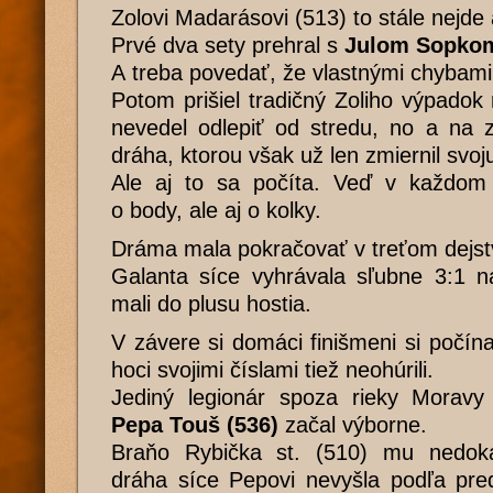
Zolovi Madarásovi (513) to stále nejde 
Prvé dva sety prehral s
Julom Sopkom
A treba povedať, že vlastnými chybami
Potom prišiel tradičný Zoliho výpadok 
nevedel odlepiť od stredu, no a na z
dráha, ktorou však už len zmiernil svoj
Ale aj to sa počíta. Veď v každom
o body, ale aj o kolky.
Dráma mala pokračovať v treťom dejst
Galanta síce vyhrávala sľubne 3:1 n
mali do plusu hostia.
V závere si domáci finišmeni si počínali
hoci svojimi číslami tiež neohúrili.
Jediný legionár spoza rieky Moravy 
Pepa Touš (536)
začal výborne.
Braňo Rybička st. (510) mu nedoká
dráha síce Pepovi nevyšla podľa pre