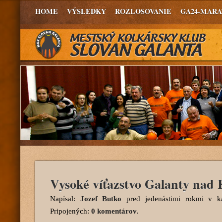
HOME
VÝSLEDKY
ROZLOSOVANIE
GA24-MAR
Vysoké víťazstvo Galanty nad 
Napísal:
Jozef Butko
pred jedenástimi rokmi
v ka
Pripojených:
0 komentárov
.