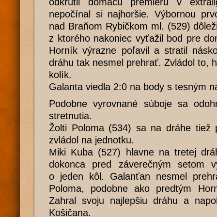
odkrútil domácu premiéru v extral
nepočínal si najhoršie. Výbornou prv
nad Braňom Rybičkom ml. (529) dôleži
z ktorého nakoniec vyťažil bod pre do
Horník výrazne poľavil a stratil nás
dráhu tak nesmel prehrať. Zvládol to, ho
kolík.
Galanta viedla 2:0 na body s tesným n
Podobne vyrovnané súboje sa odohral
stretnutia.
Žolti Poloma (534) sa na dráhe tiež 
zvládol na jednotku.
Miki Kuba (527) hlavne na tretej drá
dokonca pred záverečným setom v
o jeden kôl. Galanťan nesmel prehra
Poloma, podobne ako predtým Horní
Zahral svoju najlepšiu dráhu a napo
Košičana.