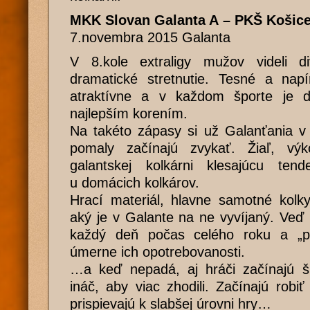
MKK Slovan Galanta A – PKŠ Košice 
7.novembra 2015 Galanta
V 8.kole extraligy mužov videli d
dramatické stretnutie. Tesné a na
atraktívne a v každom športe je 
najlepším korením.
Na takéto zápasy si už Galanťania v
pomaly začínajú zvykať. Žiaľ, v
galantskej kolkárni klesajúcu ten
u domácich kolkárov.
Hrací materiál, hlavne samotné kolky
aký je v Galante na ne vyvíjaný. Veď n
každý deň počas celého roku a „pa
úmerne ich opotrebovanosti.
…a keď nepadá, aj hráči začínajú š
ináč, aby viac zhodili. Začínajú robiť
prispievajú k slabšej úrovni hry…