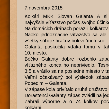
7.novembra 2015
Kolkári MKK Slovan Galanta A si 
najvyššie víťazstvo počas svojho účinko
Na domácich dráhach porazili kolkárov
Naoko jednoznačné víťazstvo sa ale 
všetky súboje hráčov boli veľmi tesné.
Galanta poskočila vďaka tomu v tab
10.miesto.
Béčko Galanty dobre rozbehlo záp
víťazného konca ho nepriviedlo. Tesn
3:5 a vrátilo sa na posledné miesto v ta
Veľmi očakávaný bol výsledok zápasu
Pobedim – Galanta.
V zápase kola privítalo druhé družstvo 
Dorastenci Galanty zápas zvládli na je
Zahrali výborne a o 74 kolkov por
kolkárni.