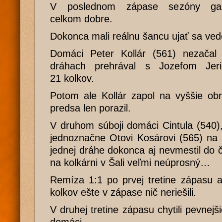
V poslednom zápase sezóny galan
celkom dobre.
Dokonca mali reálnu šancu ujať sa ved
Domáci Peter Kollár (561) nezačal
dráhach prehrával s Jozefom Jer
21 kolkov.
Potom ale Kollár zapol na vyššie ob
predsa len porazil.
V druhom súboji domáci Cintula (540)
jednoznačne Otovi Kosárovi (565) na 
jednej dráhe dokonca aj nevmestil do č
na kolkárni v Šali veľmi neúprosný…
Remíza 1:1 po prvej tretine zápasu 
kolkov ešte v zápase nič neriešili.
V druhej tretine zápasu chytili pevnej