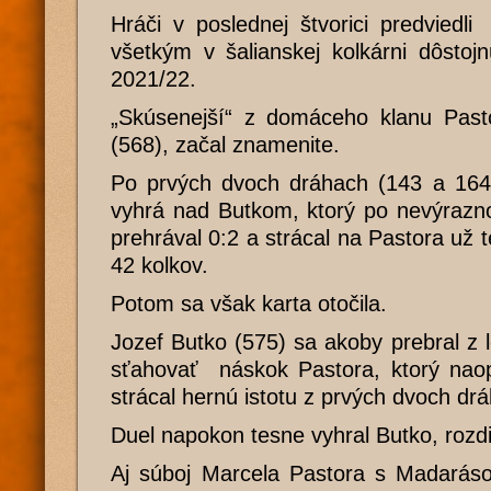
Hráči v poslednej štvorici predviedli
všetkým v šalianskej kolkárni dôstoj
2021/22.
„Skúsenejší“ z domáceho klanu Past
(568), začal znamenite.
Po prvých dvoch dráhach (143 a 164)
vyhrá nad Butkom, ktorý po nevýrazn
prehrával 0:2 a strácal na Pastora už
42 kolkov.
Potom sa však karta otočila.
Jozef Butko (575) sa akoby prebral z l
sťahovať náskok Pastora, ktorý nao
strácal hernú istotu z prvých dvoch drá
Duel napokon tesne vyhral Butko, rozd
Aj súboj Marcela Pastora s Madaráso