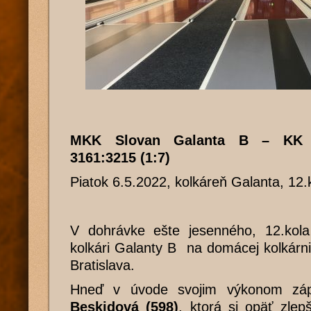
MKK Slovan Galanta B – KK Pr
3161:3215 (1:7)
Piatok 6.5.2022, kolkáreň Galanta, 12
V dohrávke ešte jesenného, 12.kola 
kolkári Galanty B na domácej kolkárni 
Bratislava.
Hneď v úvode svojim výkonom zá
Beskidová (598)
, ktorá si opäť zlep