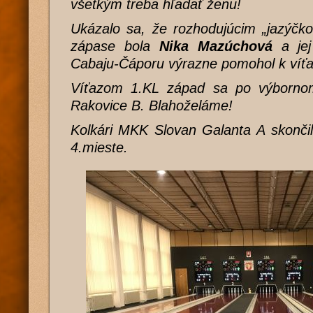
všetkým treba hľadať ženu!
Ukázalo sa, že rozhodujúcim „jazýčk
zápase bola
Nika Mazúchová
a jej
Cabaju-Čáporu výrazne pomohol k víť
Víťazom 1.KL západ sa po výbornom f
Rakovice B. Blahoželáme!
Kolkári MKK Slovan Galanta A skončili 
4.mieste.