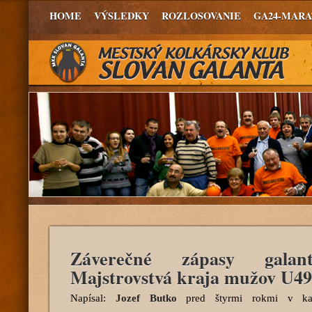
HOME
VÝSLEDKY
ROZLOSOVANIE
GA24-MAR
Záverečné zápasy galant
Majstrovstvá kraja mužov U49
Napísal:
Jozef Butko
pred štyrmi rokmi
v kat