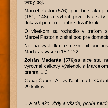
tvrdý boj.
Marcel Pastor (576), podobne, ako jeh
(161, 148) a vyhral prvé dva sety
dokázal pomerne dobre držať krok.
O všetkom sa rozhodlo v treťom se
Marcel Pastor a získal bod pre domáci
Nič na výsledku už nezmenil ani posl
Madarás vysoko 152:122.
Zoltán Madarás (576)
sa síce stal n
vyrovnal celkový výsledok s Marcelom
prehral 1:3.
Cabaj-Čápor A zvíťazil nad Galan
29 kolkov.
…a tak ako vždy a všade, podľa múdry