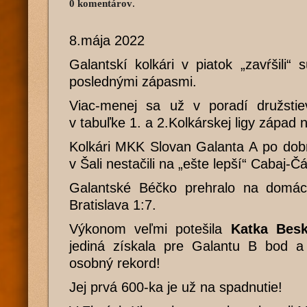
0 komentárov
.
8.mája 2022
Galantskí kolkári v piatok „zavŕšili“
poslednými zápasmi.
Viac-menej sa už v poradí družsti
v tabuľke 1. a 2.Kolkárskej ligy západ
Kolkári MKK Slovan Galanta A po dob
v Šali nestačili na „ešte lepší“ Cabaj-Čá
Galantské Béčko prehralo na domácej
Bratislava 1:7.
Výkonom veľmi potešila
Katka Besk
jediná získala pre Galantu B bod a 
osobný rekord!
Jej prvá 600-ka je už na spadnutie!