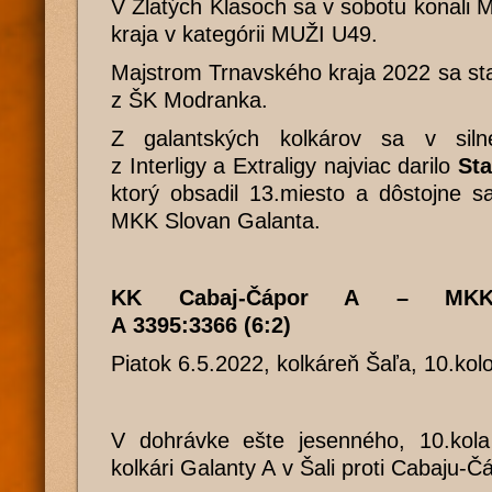
V Zlatých Klasoch sa v sobotu konali 
kraja v kategórii MUŽI U49.
Majstrom Trnavského kraja 2022 sa st
z ŠK Modranka.
Z galantských kolkárov sa v silne
z Interligy a Extraligy najviac darilo
Sta
ktorý obsadil 13.miesto a dôstojne s
MKK Slovan Galanta.
KK Cabaj-Čápor A – MKK 
A 3395:3366 (6:2)
Piatok 6.5.2022, kolkáreň Šaľa, 10.ko
V dohrávke ešte jesenného, 10.kola 
kolkári Galanty A v Šali proti Cabaju-Č