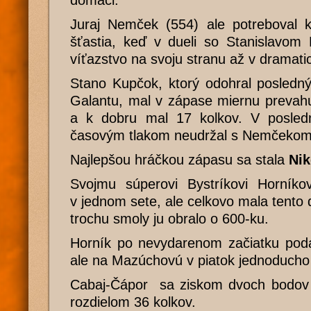
domáci.
Juraj Nemček (554) ale potreboval k
šťastia, keď v dueli so Stanislavom
víťazstvo na svoju stranu až v dramat
Stano Kupčok, ktorý odohral posledn
Galantu, mal v zápase miernu prevahu
a k dobru mal 17 kolkov. V posled
časovým tlakom neudržal s Nemčekom
Najlepšou hráčkou zápasu sa stala
Nik
Svojmu súperovi Bystríkovi Horníkov
v jednom sete, ale celkovo mala tento 
trochu smoly ju obralo o 600-ku.
Horník po nevydarenom začiatku poda
ale na Mazúchovú v piatok jednoducho
Cabaj-Čápor sa ziskom dvoch bodov d
rozdielom 36 kolkov.