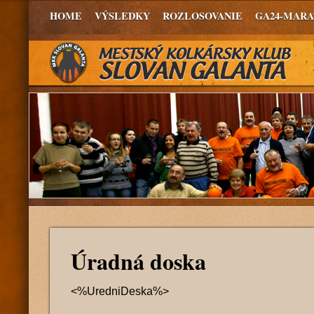
HOME
VÝSLEDKY
ROZLOSOVANIE
GA24-MAR
Úradná doska
<%UredniDeska%>