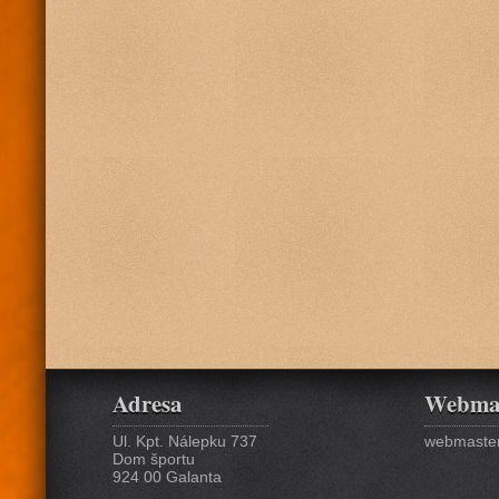
Adresa
Webma
Ul. Kpt. Nálepku 737
webmaster
Dom športu
924 00 Galanta