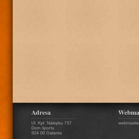
Adresa
Webma
Ul. Kpt. Nálepku 737
webmaster
Dom športu
924 00 Galanta