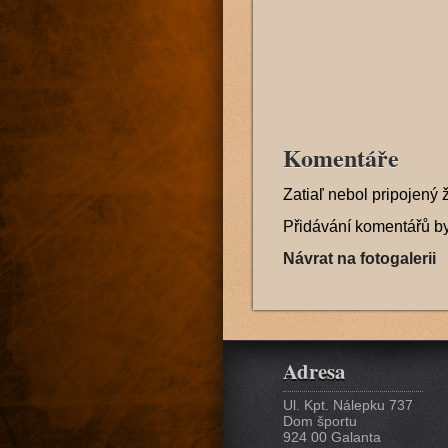
Komentáře
Zatiaľ nebol pripojený 
Přidávání komentářů b
Návrat na fotogalerii
Adresa
Ul. Kpt. Nálepku 737
Dom športu
924 00 Galanta