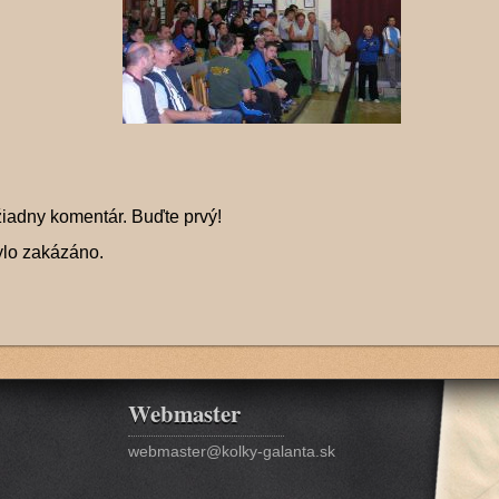
žiadny komentár. Buďte prvý!
ylo zakázáno.
Webmaster
webmaster@kolky-galanta.sk