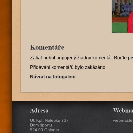
Komentáře
Zatiaľ nebol pripojený žiadny komentár. Buďte pr
Přidávání komentářů bylo zakázáno.
Návrat na fotogalerii
Adresa
Webma
Ul. Kpt. Nálepku 737
webmaster
Dom športu
924 00 Galanta