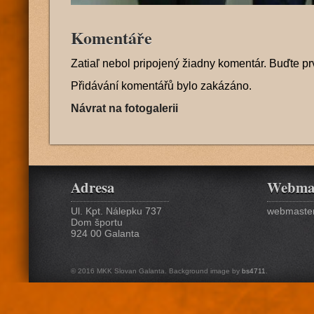
Komentáře
Zatiaľ nebol pripojený žiadny komentár. Buďte pr
Přidávání komentářů bylo zakázáno.
Návrat na fotogalerii
Adresa
Webma
Ul. Kpt. Nálepku 737
webmaster
Dom športu
924 00 Galanta
© 2016 MKK Slovan Galanta. Background image by
bs4711
.