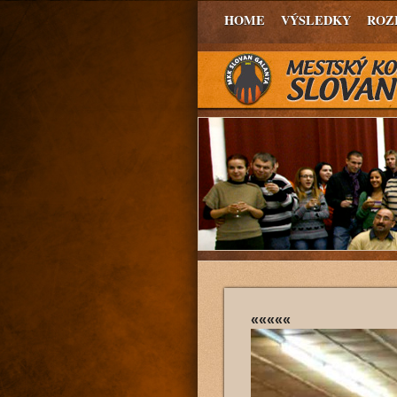
HOME
VÝSLEDKY
ROZ
«««««