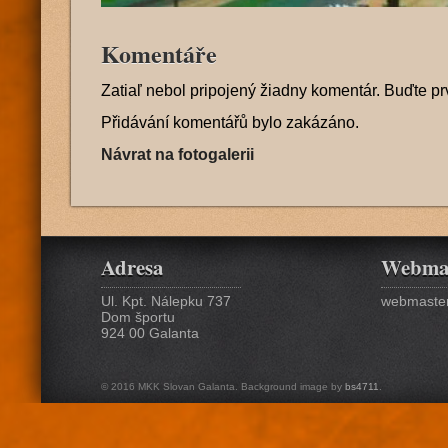
Komentáře
Zatiaľ nebol pripojený žiadny komentár. Buďte pr
Přidávání komentářů bylo zakázáno.
Návrat na fotogalerii
Adresa
Webma
Ul. Kpt. Nálepku 737
webmaster
Dom športu
924 00 Galanta
© 2016 MKK Slovan Galanta. Background image by
bs4711
.