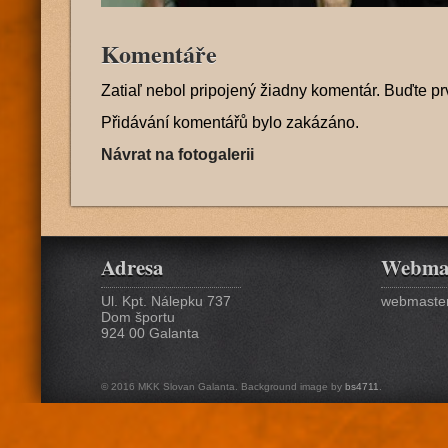
Komentáře
Zatiaľ nebol pripojený žiadny komentár. Buďte pr
Přidávání komentářů bylo zakázáno.
Návrat na fotogalerii
Adresa
Webma
Ul. Kpt. Nálepku 737
webmaster
Dom športu
924 00 Galanta
© 2016 MKK Slovan Galanta. Background image by
bs4711
.