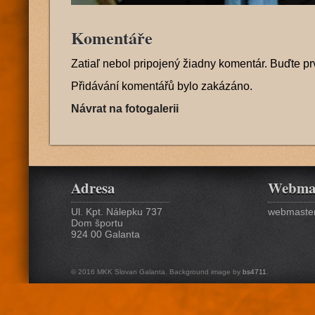
Komentáře
Zatiaľ nebol pripojený žiadny komentár. Buďte pr
Přidávání komentářů bylo zakázáno.
Návrat na fotogalerii
Adresa
Webma
Ul. Kpt. Nálepku 737
webmaster
Dom športu
924 00 Galanta
© 2016 MKK Slovan Galanta. Background image by
bs4711
.