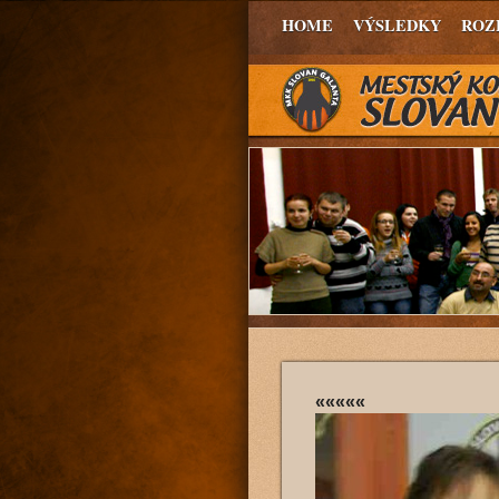
HOME
VÝSLEDKY
ROZ
«««««