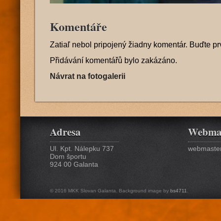
Komentáře
Zatiaľ nebol pripojený žiadny komentár. Buďte pr
Přidávání komentářů bylo zakázáno.
Návrat na fotogalerii
Adresa
Webma
Ul. Kpt. Nálepku 737
webmaster
Dom športu
924 00 Galanta
© 2016 MKK Slovan Galanta. Background image by
bs4711
.