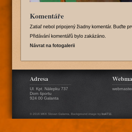
Komentáře
Zatiaľ nebol pripojený žiadny komentár. Buďte pr
Přidávání komentářů bylo zakázáno.
Návrat na fotogalerii
Adresa
Webma
Ul. Kpt. Nálepku 737
webmaster
Dom športu
924 00 Galanta
© 2016 MKK Slovan Galanta. Background image by
bs4711
.