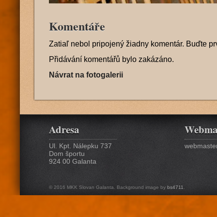
Komentáře
Zatiaľ nebol pripojený žiadny komentár. Buďte pr
Přidávání komentářů bylo zakázáno.
Návrat na fotogalerii
Adresa
Webma
Ul. Kpt. Nálepku 737
webmaster
Dom športu
924 00 Galanta
© 2016 MKK Slovan Galanta. Background image by
bs4711
.