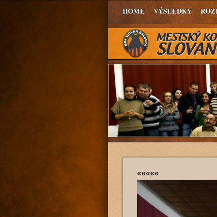
HOME
VÝSLEDKY
ROZ
«««««