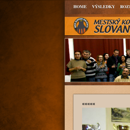
HOME
VÝSLEDKY
ROZ
«««««