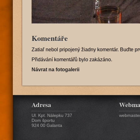
Komentáře
Zatiaľ nebol pripojený žiadny komentár. Buďte pr
Přidávání komentářů bylo zakázáno.
Návrat na fotogalerii
Adresa
Webma
Ul. Kpt. Nálepku 737
webmaster
Dom športu
924 00 Galanta