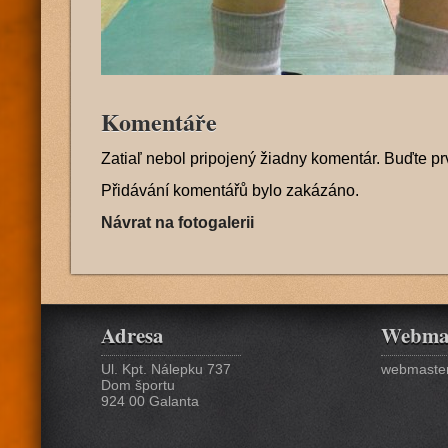
Komentáře
Zatiaľ nebol pripojený žiadny komentár. Buďte pr
Přidávání komentářů bylo zakázáno.
Návrat na fotogalerii
Adresa
Webma
Ul. Kpt. Nálepku 737
webmaster
Dom športu
924 00 Galanta