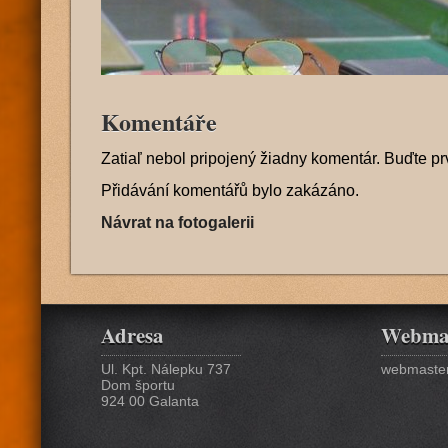
Komentáře
Zatiaľ nebol pripojený žiadny komentár. Buďte pr
Přidávání komentářů bylo zakázáno.
Návrat na fotogalerii
Adresa
Webma
Ul. Kpt. Nálepku 737
webmaster
Dom športu
924 00 Galanta