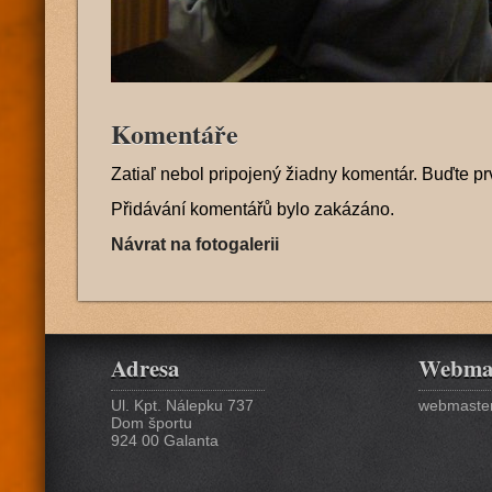
Komentáře
Zatiaľ nebol pripojený žiadny komentár. Buďte pr
Přidávání komentářů bylo zakázáno.
Návrat na fotogalerii
Adresa
Webma
Ul. Kpt. Nálepku 737
webmaster
Dom športu
924 00 Galanta