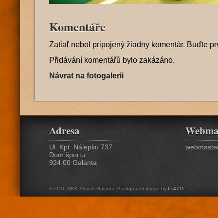
Komentáře
Zatiaľ nebol pripojený žiadny komentár. Buďte pr
Přidávání komentářů bylo zakázáno.
Návrat na fotogalerii
Adresa
Webma
Ul. Kpt. Nálepku 737
webmaster
Dom športu
924 00 Galanta
© 2016 MKK Slovan Galanta. Background image by
bs4711
.