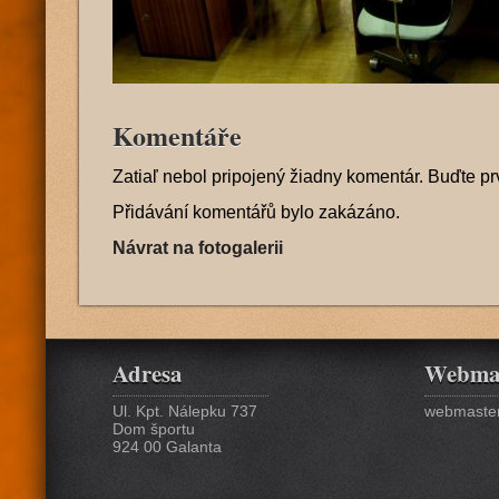
Komentáře
Zatiaľ nebol pripojený žiadny komentár. Buďte pr
Přidávání komentářů bylo zakázáno.
Návrat na fotogalerii
Adresa
Webma
Ul. Kpt. Nálepku 737
webmaster
Dom športu
924 00 Galanta