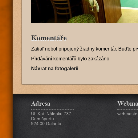
Komentáře
Zatiaľ nebol pripojený žiadny komentár. Buďte pr
Přidávání komentářů bylo zakázáno.
Návrat na fotogalerii
Adresa
Webma
Ul. Kpt. Nálepku 737
webmaster
Dom športu
924 00 Galanta