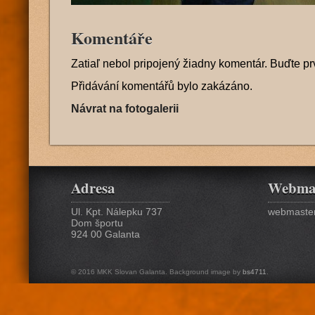
Komentáře
Zatiaľ nebol pripojený žiadny komentár. Buďte pr
Přidávání komentářů bylo zakázáno.
Návrat na fotogalerii
Adresa
Webma
Ul. Kpt. Nálepku 737
webmaster
Dom športu
924 00 Galanta
© 2016 MKK Slovan Galanta. Background image by
bs4711
.