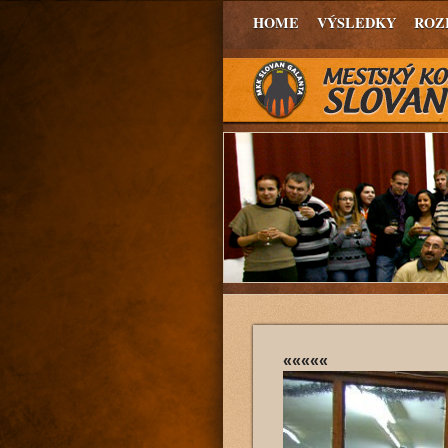
HOME
VÝSLEDKY
ROZ
«««««