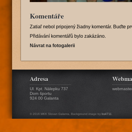
Komentáře
Zatiaľ nebol pripojený žiadny komentár. Buďte pr
Přidávání komentářů bylo zakázáno.
Návrat na fotogalerii
Adresa
Webma
Ul. Kpt. Nálepku 737
webmaster
Dom športu
924 00 Galanta
© 2016 MKK Slovan Galanta. Background image by
bs4711
.