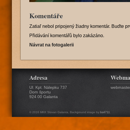
Komentáře
Zatiaľ nebol pripojený žiadny komentár. Buďte pr
Přidávání komentářů bylo zakázáno.
Návrat na fotogalerii
Adresa
Webma
Ul. Kpt. Nálepku 737
webmaster
Dom športu
924 00 Galanta
© 2016 MKK Slovan Galanta. Background image by
bs4711
.