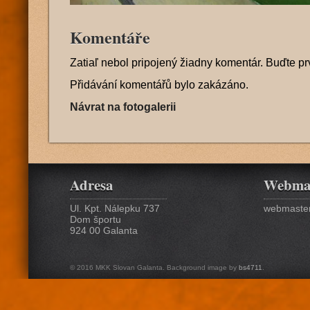
Komentáře
Zatiaľ nebol pripojený žiadny komentár. Buďte pr
Přidávání komentářů bylo zakázáno.
Návrat na fotogalerii
Adresa
Webma
Ul. Kpt. Nálepku 737
webmaster
Dom športu
924 00 Galanta
© 2016 MKK Slovan Galanta. Background image by
bs4711
.