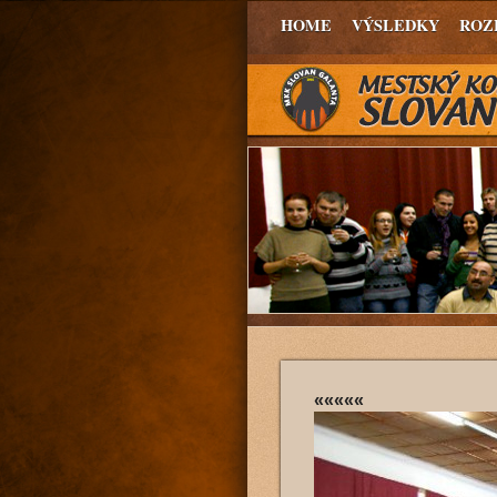
HOME
VÝSLEDKY
ROZ
«««««