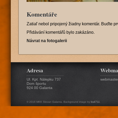
Komentáře
Zatiaľ nebol pripojený žiadny komentár. Buďte pr
Přidávání komentářů bylo zakázáno.
Návrat na fotogalerii
Adresa
Webma
Ul. Kpt. Nálepku 737
webmaster
Dom športu
924 00 Galanta
© 2016 MKK Slovan Galanta. Background image by
bs4711
.