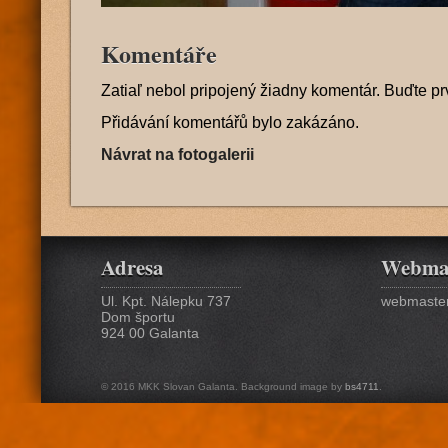
Komentáře
Zatiaľ nebol pripojený žiadny komentár. Buďte pr
Přidávání komentářů bylo zakázáno.
Návrat na fotogalerii
Adresa
Webma
Ul. Kpt. Nálepku 737
webmaster
Dom športu
924 00 Galanta
© 2016 MKK Slovan Galanta. Background image by
bs4711
.