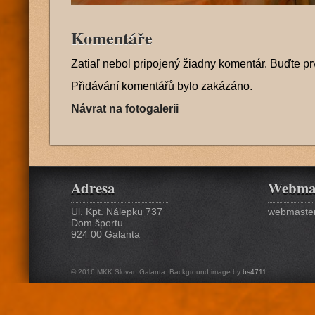
Komentáře
Zatiaľ nebol pripojený žiadny komentár. Buďte pr
Přidávání komentářů bylo zakázáno.
Návrat na fotogalerii
Adresa
Webma
Ul. Kpt. Nálepku 737
webmaster
Dom športu
924 00 Galanta
© 2016 MKK Slovan Galanta. Background image by
bs4711
.