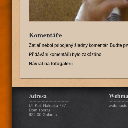
Komentáře
Zatiaľ nebol pripojený žiadny komentár. Buďte pr
Přidávání komentářů bylo zakázáno.
Návrat na fotogalerii
Adresa
Webma
Ul. Kpt. Nálepku 737
webmaster
Dom športu
924 00 Galanta