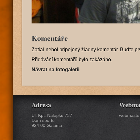
Komentáře
Zatiaľ nebol pripojený žiadny komentár. Buďte pr
Přidávání komentářů bylo zakázáno.
Návrat na fotogalerii
Adresa
Webma
Ul. Kpt. Nálepku 737
webmaster
Dom športu
924 00 Galanta