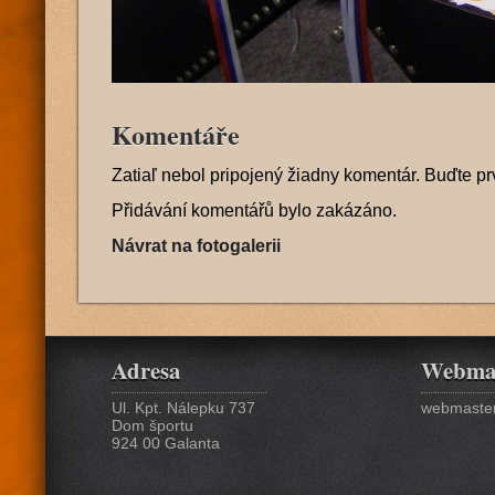
Komentáře
Zatiaľ nebol pripojený žiadny komentár. Buďte pr
Přidávání komentářů bylo zakázáno.
Návrat na fotogalerii
Adresa
Webma
Ul. Kpt. Nálepku 737
webmaster
Dom športu
924 00 Galanta