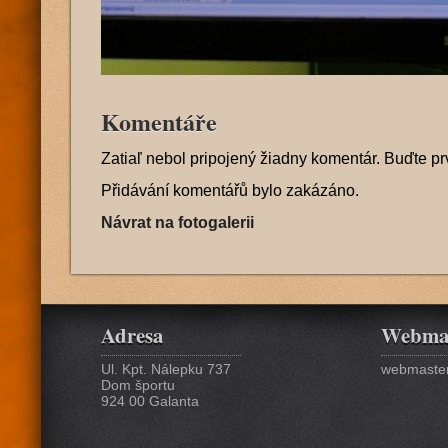
Komentáře
Zatiaľ nebol pripojený žiadny komentár. Buďte pr
Přidávání komentářů bylo zakázáno.
Návrat na fotogalerii
Adresa
Webma
Ul. Kpt. Nálepku 737
webmaster
Dom športu
924 00 Galanta