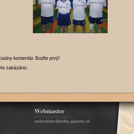
žiadny komentár. Buďte prvý!
ylo zakázáno.
Webmaster
webmaster@kolky-galanta.sk