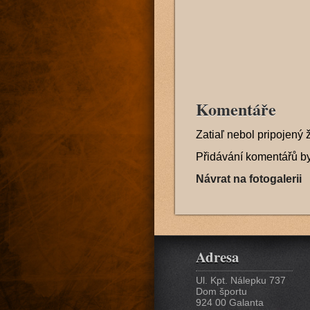
Komentáře
Zatiaľ nebol pripojený 
Přidávání komentářů b
Návrat na fotogalerii
Adresa
Ul. Kpt. Nálepku 737
Dom športu
924 00 Galanta