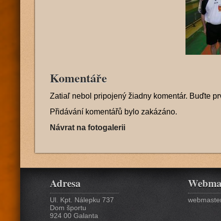
Komentáře
Zatiaľ nebol pripojený žiadny komentár. Buďte pr
Přidávání komentářů bylo zakázáno.
Návrat na fotogalerii
Adresa
Webma
Ul. Kpt. Nálepku 737
webmaster
Dom športu
924 00 Galanta