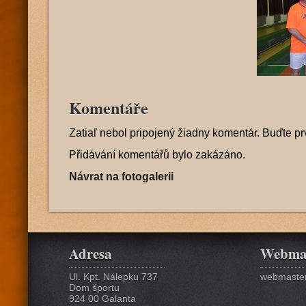
Komentáře
Zatiaľ nebol pripojený žiadny komentár. Buďte pr
Přidávání komentářů bylo zakázáno.
Návrat na fotogalerii
Adresa
Webma
Ul. Kpt. Nálepku 737
webmaster
Dom športu
924 00 Galanta