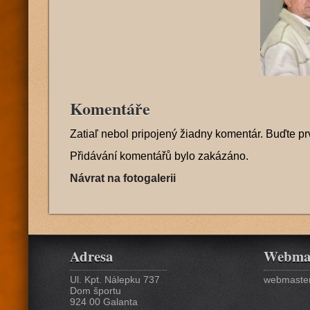
Komentáře
Zatiaľ nebol pripojený žiadny komentár. Buďte pr
Přidávání komentářů bylo zakázáno.
Návrat na fotogalerii
Adresa
Webma
Ul. Kpt. Nálepku 737
webmaster
Dom športu
924 00 Galanta