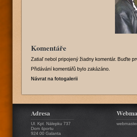
Komentáře
Zatiaľ nebol pripojený žiadny komentár. Buďte pr
Přidávání komentářů bylo zakázáno.
Návrat na fotogalerii
Adresa
Webma
Ul. Kpt. Nálepku 737
webmaster
Dom športu
924 00 Galanta